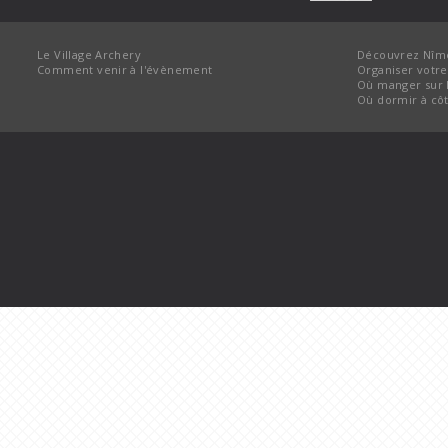
Le Village Archery
Découvrez Nîme
Comment venir à l'évènement
Organiser votre
Où manger sur 
Où dormir à cô