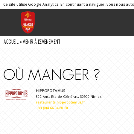
Ce site utilise Google Analytics. En continuant à naviguer, vous nous au
POUR NOUS JOINDRE :
+33 (0)4 66 29 16 32
CONDITIONS GÉNÉRALES DE VENTE
ACCUEIL
» VENIR À L'ÉVÈNEMENT
OÙ MANGER ?
HIPPOPOTAMUS
802 Anc. Rte de Générac, 30900 Nîmes
restaurants.hippopotamus.fr
+33 (0)4 66 04 80 60